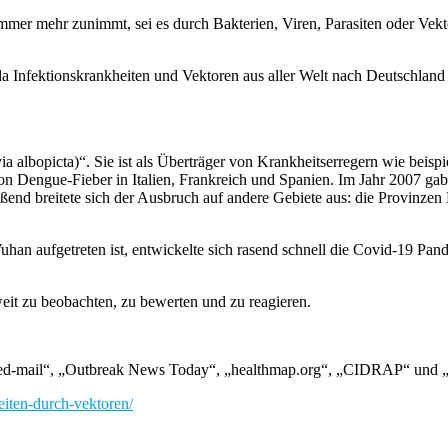
immer mehr zunimmt, sei es durch Bakterien, Viren, Parasiten oder Vekt
e, da Infektionskrankheiten und Vektoren aus aller Welt nach Deutschla
ia albopicta)“. Sie ist als Überträger von Krankheitserregern wie be
on Dengue-Fieber in Italien, Frankreich und Spanien. Im Jahr 2007 ga
ßend breitete sich der Ausbruch auf andere Gebiete aus: die Provinzen
an aufgetreten ist, entwickelte sich rasend schnell die Covid-19 Pande
weit zu beobachten, zu bewerten und zu reagieren.
oMed-mail“, „Outbreak News Today“, „healthmap.org“, „CIDRAP“ un
heiten-durch-vektoren/