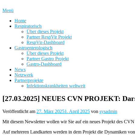
Zum
Inhalt
Menü
springen
Home
Respiratorisch
Über dieses Projekt
Partner RespVir Projekt
RespVir-Dashboard
Gastroenterologisch
Über dieses Projekt
Partner Gastro Projekt
Gastro-Dashboard
News
Netzwerk
Partnerprojekte
Infektionskrankheiten weltweit
[27.03.2025] NEUES CVN PROJEKT: Darste
Veröffentlicht am
27. März 2025
1. April 2025
von
sysadmin
Mit diesem Newsletter wollen wir Sie auf ein neues Projekt des CV
Auf mehreren Landkarten werden in dem Projekt die Dynamiken von w