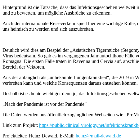
Hintergrund ist die Tatsache, dass das Infektionsgeschehen weltweit 
und zu bewerten, um mögliche Ausbrüche zu erkennen.
Auch der internationale Reiseverkehr spielt hier eine wichtige Roll
uns heimisch zu werden und sich auszubreiten.
Deutlich wird dies am Bespiel der „Asiatischen Tigermücke (Stegomy
Virus bedeutsam. So gab es im vergangenen Jahr autochthone Fälle v
Romagna. Die ersten Fälle traten in Ravenna und Cervia auf, anschlie
Bereich der Vektoren.
Aus der anfänglich als „unbekannte Lungenkrankheit“, die 2019 in Wuh
verbreiten kann und welche Konsequenzen daraus entstehen können.
Deshalb ist es heute wichtiger denn je, das Infektionsgeschehen welt
„Nach der Pandemie ist vor der Pandemie“
Die Daten werden aus öffentlich zugänglichen Webseiten wie „Pr
Link zum Projekt:
https://public.clinical-virology.net/infektionskrank
Projektleiter: Heinz Dewald, E-Mail:
heinz@mail-dewald.de