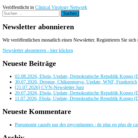
Veröffentlicht in
Clinical Virology Network
Suchen
nach:
Newsletter abonnieren
Wir veröffentlichen monatlich einen Newsletter. Registrieren Sie sic
Newsletter abonnieren - hier klicken
Neueste Beiträge
02.08.2026, Ebola, Update, Demokratische Republik Kongo (D
30.07.2026, Dengue, Chikungunya, Update, WNF, Frankreich
[21.07.2026] CVN-Newsletter Juni
20.07.2026, Ebola, Update, Demokratische Republik Kongo (D
11.07.2026, Ebola, Update, Demokratische Republik Kongo (D
Neueste Kommentare
Pneumonie causée par des mycoplasmes : de plus en plus de ca
Archiv