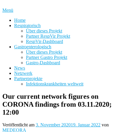
Zum
Inhalt
Menü
springen
Home
Respiratorisch
Über dieses Projekt
Partner RespVir Projekt
RespVir-Dashboard
Gastroenterologisch
Über dieses Projekt
Partner Gastro Projekt
Gastro-Dashboard
News
Netzwerk
Partnerprojekte
Infektionskrankheiten weltweit
Our current network figures on
CORONA findings from 03.11.2020;
12:00
Veröffentlicht am
3. November 2020
19. Januar 2022
von
MEDEORA