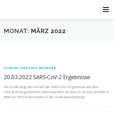
Zum
Inhalt
Menü
springen
HOME
RESPIRATORISCH
MONAT:
MÄRZ 2022
GASTROENTEROLOGISCH
NEWS
NETZWERK
PARTNERPROJEKTE
CLINICAL VIROLOGY NETWORK
20.03.2022 SARS-CoV-2 Ergebnisse
Die Grafik zeigt den Verlauf der SARS-CoV-2 Ergebnisse aus dem
Clinical-Virology-Network. Bitte beachten: ab dem 01.03.2022 werden in
NRW nur 600 Förderschulen in der Grafik berücksichtigt.