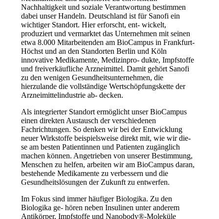
Nachhaltigkeit und soziale Verantwortung bestimmen
dabei unser Handeln. Deutschland ist für Sanofi ein
wichtiger Standort. Hier erforscht, ent- wickelt,
produziert und vermarktet das Unternehmen mit seinen
etwa 8.000 Mitarbeitenden am BioCampus in Frankfurt-
Höchst und an den Standorten Berlin und Köln
innovative Medikamente, Medizinpro- dukte, Impfstoffe
und freiverkäufliche Arzneimittel. Damit gehört Sanofi
zu den wenigen Gesundheitsunternehmen, die
hierzulande die vollständige Wertschöpfungskette der
Arzneimittelindustrie ab- decken.
Als integrierter Standort ermöglicht unser BioCampus
einen direkten Austausch der verschiedenen
Fachrichtungen. So denken wir bei der Entwicklung
neuer Wirkstoffe beispielsweise direkt mit, wie wir die-
se am besten Patientinnen und Patienten zugänglich
machen können. Angetrieben von unserer Bestimmung,
Menschen zu helfen, arbeiten wir am BioCampus daran,
bestehende Medikamente zu verbessern und die
Gesundheitslösungen der Zukunft zu entwerfen.
Im Fokus sind immer häufiger Biologika. Zu den
Biologika ge- hören neben Insulinen unter anderem
Antikörper, Impfstoffe und Nanobody®-Moleküle