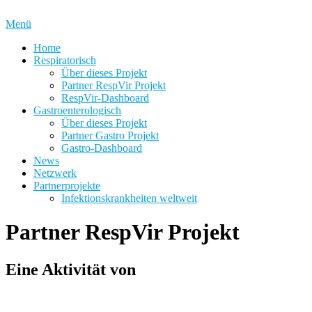
Zum
Inhalt
Menü
springen
Home
Respiratorisch
Über dieses Projekt
Partner RespVir Projekt
RespVir-Dashboard
Gastroenterologisch
Über dieses Projekt
Partner Gastro Projekt
Gastro-Dashboard
News
Netzwerk
Partnerprojekte
Infektionskrankheiten weltweit
Partner RespVir Projekt
Eine Aktivität von