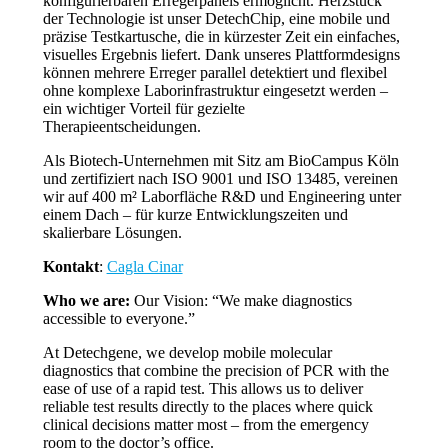
konfigurierbaren Erregerpanels ermöglicht. Herzstück
der Technologie ist unser DetechChip, eine mobile und
präzise Testkartusche, die in kürzester Zeit ein einfaches,
visuelles Ergebnis liefert. Dank unseres Plattformdesigns
können mehrere Erreger parallel detektiert und flexibel
ohne komplexe Laborinfrastruktur eingesetzt werden –
ein wichtiger Vorteil für gezielte
Therapieentscheidungen.
Als Biotech-Unternehmen mit Sitz am BioCampus Köln
und zertifiziert nach ISO 9001 und ISO 13485, vereinen
wir auf 400 m² Laborfläche R&D und Engineering unter
einem Dach – für kurze Entwicklungszeiten und
skalierbare Lösungen.
Kontakt
:
Cagla Cinar
Who we are:
Our Vision: “We make diagnostics
accessible to everyone.”
At Detechgene, we develop mobile molecular
diagnostics that combine the precision of PCR with the
ease of use of a rapid test. This allows us to deliver
reliable test results directly to the places where quick
clinical decisions matter most – from the emergency
room to the doctor’s office.