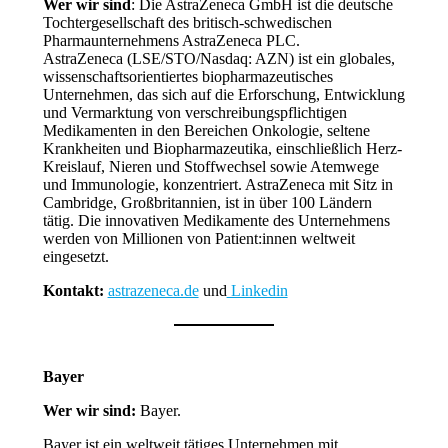
Wer wir sind
: Die AstraZeneca GmbH ist die deutsche
Tochtergesellschaft des britisch-schwedischen
Pharmaunternehmens AstraZeneca PLC.
AstraZeneca (LSE/STO/Nasdaq: AZN) ist ein globales,
wissenschaftsorientiertes biopharmazeutisches
Unternehmen, das sich auf die Erforschung, Entwicklung
und Vermarktung von verschreibungspflichtigen
Medikamenten in den Bereichen Onkologie, seltene
Krankheiten und Biopharmazeutika, einschließlich Herz-
Kreislauf, Nieren und Stoffwechsel sowie Atemwege
und Immunologie, konzentriert. AstraZeneca mit Sitz in
Cambridge, Großbritannien, ist in über 100 Ländern
tätig. Die innovativen Medikamente des Unternehmens
werden von Millionen von Patient:innen weltweit
eingesetzt.
Kontakt:
astrazeneca.de
und
Linkedin
Bayer
Wer wir sind:
Bayer.
Bayer ist ein weltweit tätiges Unternehmen mit