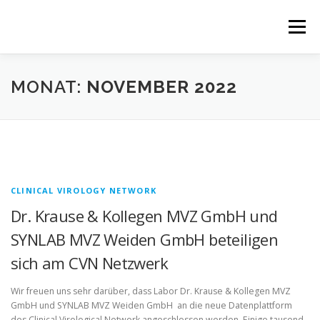
Zum
Inhalt
Menü
springen
HOME
RESPIRATORISCH
MONAT:
NOVEMBER 2022
GASTROENTEROLOGISCH
NEWS
NETZWERK
PARTNERPROJEKTE
CLINICAL VIROLOGY NETWORK
Dr. Krause & Kollegen MVZ GmbH und
SYNLAB MVZ Weiden GmbH beteiligen
sich am CVN Netzwerk
Wir freuen uns sehr darüber, dass Labor Dr. Krause & Kollegen MVZ
GmbH und SYNLAB MVZ Weiden GmbH an die neue Datenplattform
des Clinical Virological Network angeschlossen werden. Einige tausend