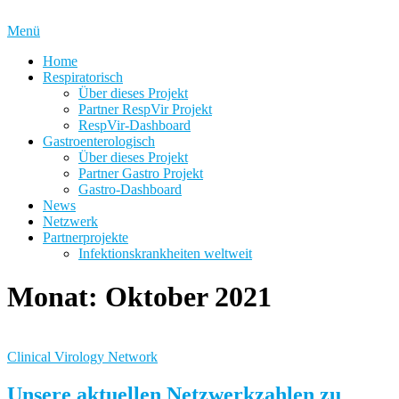
Zum
Inhalt
Menü
springen
Home
Respiratorisch
Über dieses Projekt
Partner RespVir Projekt
RespVir-Dashboard
Gastroenterologisch
Über dieses Projekt
Partner Gastro Projekt
Gastro-Dashboard
News
Netzwerk
Partnerprojekte
Infektionskrankheiten weltweit
Monat:
Oktober 2021
Clinical Virology Network
Unsere aktuellen Netzwerkzahlen zu