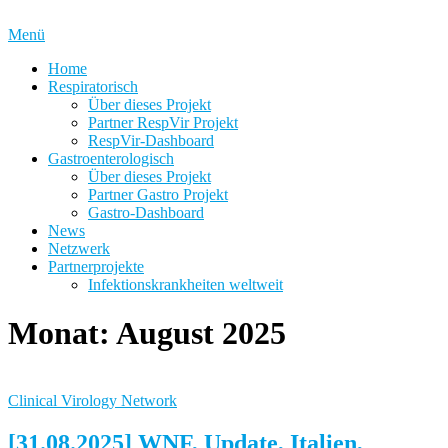
Zum
Inhalt
Menü
springen
Home
Respiratorisch
Über dieses Projekt
Partner RespVir Projekt
RespVir-Dashboard
Gastroenterologisch
Über dieses Projekt
Partner Gastro Projekt
Gastro-Dashboard
News
Netzwerk
Partnerprojekte
Infektionskrankheiten weltweit
Monat:
August 2025
Clinical Virology Network
[31.08.2025] WNF, Update, Italien,