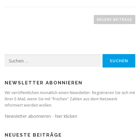
B
e
NEUERE BEITRÄGE
i
t
r
a
Suchen
g
nach:
s
n
a
NEWSLETTER ABONNIEREN
v
Wir veröffentlichen monatlich einen Newsletter. Registrieren Sie sich mit
i
Ihrer E-Mail, wenn Sie mit "frischen" Zahlen aus dem Netzwerk
informiert werden wollen.
g
a
Newsletter abonnieren - hier klicken
t
i
NEUESTE BEITRÄGE