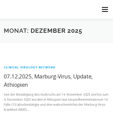
Zum
Inhalt
Menü
springen
HOME
RESPIRATORISCH
MONAT:
DEZEMBER 2025
GASTROENTEROLOGISCH
NEWS
NETZWERK
PARTNERPROJEKTE
CLINICAL VIROLOGY NETWORK
07.12.2025, Marburg-Virus, Update,
Äthiopien
Seit der Bestätigung des Ausbruchs am 14. November 2025 und bis zum
4. Dezember 2025 wurden in Äthiopien laut Gesundheitsministerium 16
Fälle (13 laborbestätigte und drei wahrscheinliche) der Marburg-Virus-
Krankheit (MVD) …