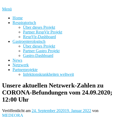
Zum
Inhalt
Menü
springen
Home
Respiratorisch
Über dieses Projekt
Partner RespVir Projekt
RespVir-Dashboard
Gastroenterologisch
Über dieses Projekt
Partner Gastro Projekt
Gastro-Dashboard
News
Netzwerk
Partnerprojekte
Infektionskrankheiten weltweit
Unsere aktuellen Netzwerk-Zahlen zu
CORONA-Befundungen vom 24.09.2020;
12:00 Uhr
Veröffentlicht am
24. September 2020
19. Januar 2022
von
MEDEORA