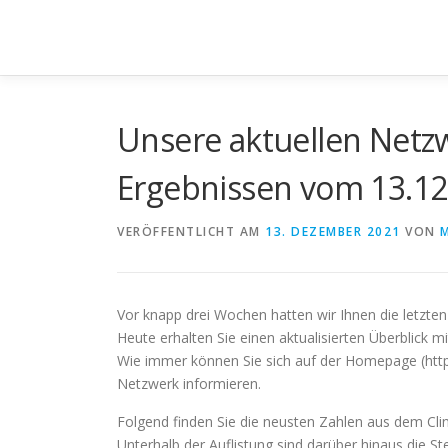
Zum
Inhalt
springen
Unsere aktuellen Net
Ergebnissen vom 13.12.
VERÖFFENTLICHT AM
13. DEZEMBER 2021
VON
Vor knapp drei Wochen hatten wir Ihnen die letzte
Heute erhalten Sie einen aktualisierten Überblick 
Wie immer können Sie sich auf der Homepage (https:/
Netzwerk informieren.
Folgend finden Sie die neusten Zahlen aus dem Cli
Unterhalb der Auflistung sind darüber hinaus die S