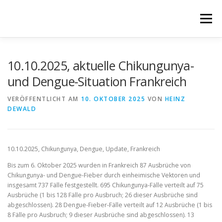
Zum
Inhalt
Menü
springen
HOME
RESPIRATORISCH
10.10.2025, aktuelle Chikungunya-
und Dengue-Situation Frankreich
GASTROENTEROLOGISCH
NEWS
NETZWERK
VERÖFFENTLICHT AM
10. OKTOBER 2025
VON
HEINZ
DEWALD
PARTNERPROJEKTE
10.10.2025, Chikungunya, Dengue, Update, Frankreich
Bis zum 6. Oktober 2025 wurden in Frankreich 87 Ausbrüche von
Chikungunya- und Dengue-Fieber durch einheimische Vektoren und
insgesamt 737 Fälle festgestellt. 695 Chikungunya-Fälle verteilt auf 75
Ausbrüche (1 bis 128 Fälle pro Ausbruch; 26 dieser Ausbrüche sind
abgeschlossen). 28 Dengue-Fieber-Fälle verteilt auf 12 Ausbrüche (1 bis
8 Fälle pro Ausbruch; 9 dieser Ausbrüche sind abgeschlossen). 13