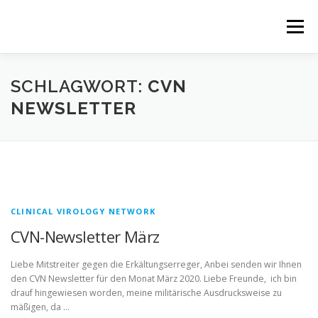
Zum
Inhalt
Menü
springen
HOME
RESPIRATORISCH
SCHLAGWORT:
CVN
NEWSLETTER
GASTROENTEROLOGISCH
NEWS
NETZWERK
PARTNERPROJEKTE
CLINICAL VIROLOGY NETWORK
CVN-Newsletter März
Liebe Mitstreiter gegen die Erkältungserreger, Anbei senden wir Ihnen
den CVN Newsletter für den Monat März 2020. Liebe Freunde, ich bin
drauf hingewiesen worden, meine militärische Ausdrucksweise zu
mäßigen, da …